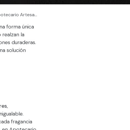
tecario Artesanal
na forma única
 realzan la
iones duraderas.
na solución
res
,
igualable.
cada fragancia
, en Apotecario