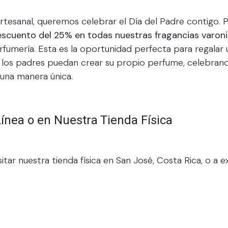
tesanal, queremos celebrar el Día del Padre contigo. 
scuento del 25% en todas nuestras fragancias varoni
rfumería. Esta es la oportunidad perfecta para regalar 
 los padres puedan crear su propio perfume, celebrando
una manera única.
nea o en Nuestra Tienda Física
sitar nuestra tienda física en San José, Costa Rica, o a 
en
www.miapotecario.com
. Aquí podrás descubrir toda 
ara hombres
y aprovechar nuestra promoción especial 