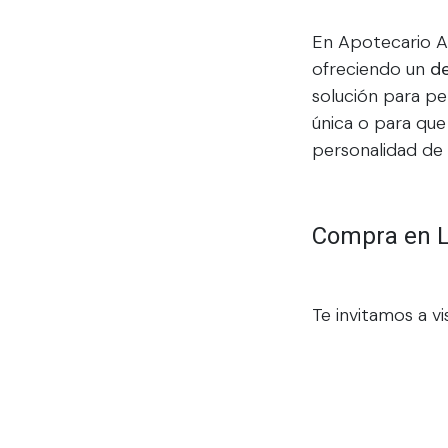
En Apotecario Ar
ofreciendo un
de
solución para pe
única o para que
personalidad de 
Compra en Lí
Te invitamos a vi
tienda en línea 
de
fragancias p
Padre.
Contáctanos