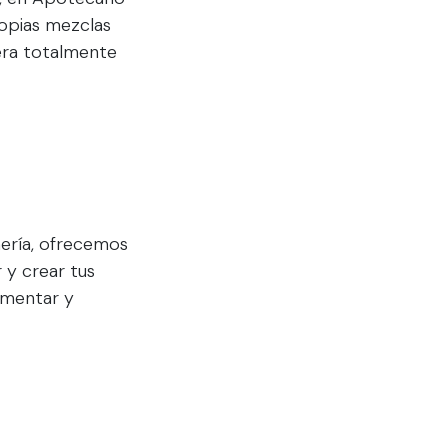
ropias mezclas
nera totalmente
ería, ofrecemos
 y crear tus
imentar y