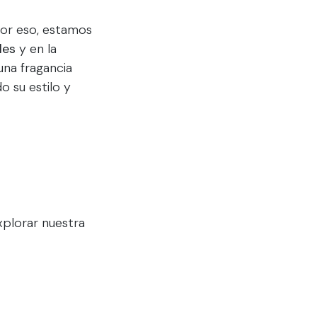
Por eso, estamos
les
y en la
una fragancia
 su estilo y
explorar nuestra
nuestra colección
del Día del