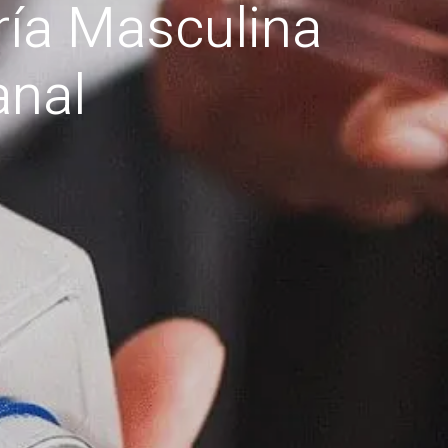
ría Masculina
anal