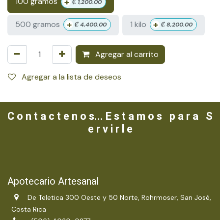
+
100 gramos
₡
1,200.00
+
+
500 gramos
1 kilo
₡
4,400.00
₡
8,200.00
Agregar al carrito
Agregar a la lista de deseos
C o n t a c t e n o s... E s t a m o s p a r a S
e r v i r l e
Apotecario Artesanal
De Teletica 300 Oeste y 50 Norte, Rohrmoser, San José,
Costa Rica