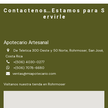
C o n t a c t e n o s... E s t a m o s p a r a S
e r v i r l e
Apotecario Artesanal
De Teletica 300 Oeste y 50 Norte, Rohrmoser, San José,
Costa Rica
+(506) 4030-0277
+(506) 7078-6680
ventas@miapotecario.com
Visítanos nuestra tienda en Rohrmoser