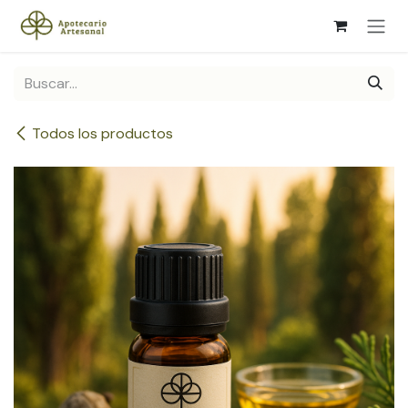
Ir al contenido
Todos los productos