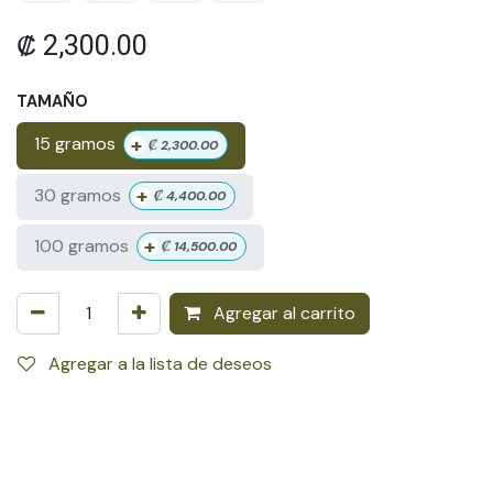
₡
2,300.00
TAMAÑO
+
15 gramos
₡
2,300.00
+
30 gramos
₡
4,400.00
+
100 gramos
₡
14,500.00
Agregar al carrito
Agregar a la lista de deseos