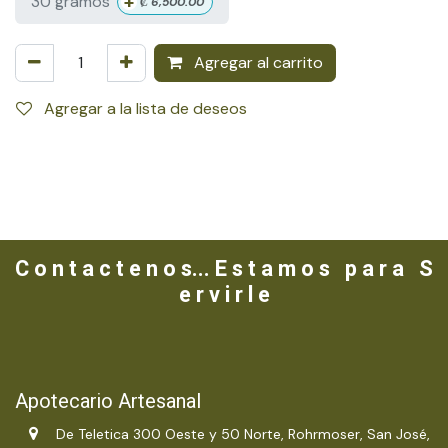
+
30 gramos
₡
6,500.00
Agregar al carrito
Agregar a la lista de deseos
C o n t a c t e n o s... E s t a m o s p a r a S
e r v i r l e
Apotecario Artesanal
De Teletica 300 Oeste y 50 Norte, Rohrmoser, San José,