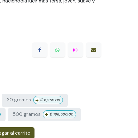
el, haciéndola lucir más tersa, joven, suave y
+
30 gramos
₡
11,950.00
+
500 gramos
₡
168,500.00
gar al carrito