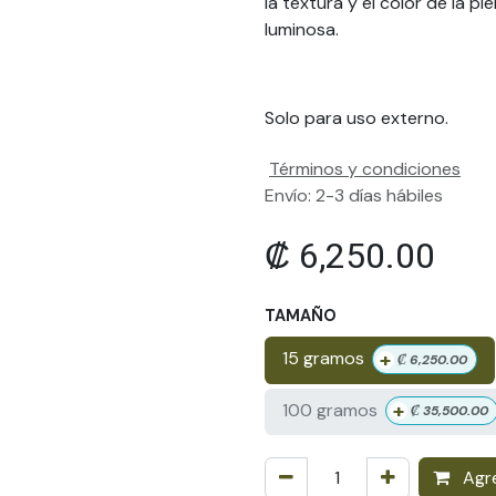
la textura y el color de la pi
luminosa.
Solo para uso externo.
Términos y condiciones
Envío: 2-3 días hábiles
₡
6,250.00
TAMAÑO
+
15 gramos
₡
6,250.00
+
100 gramos
₡
35,500.00
Agre