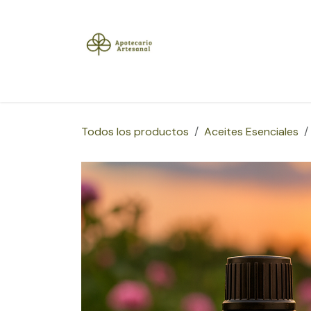
Ir al contenido
Inicio
Tienda
Herramientas
Blog
Sobre
Todos los productos
Aceites Esenciales