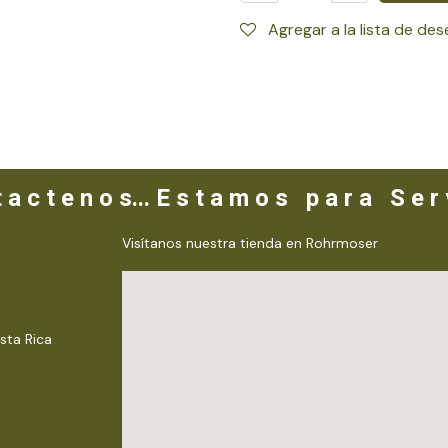
Agregar a la lista de de
 a c t e n o s... E s t a m o s p a r a S e r v
Visítanos nuestra tienda en Rohrmoser
sta Rica