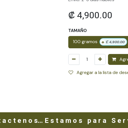
₡
4,900.00
TAMAÑO
+
100 gramos
₡
4,900.00
Agre
Agregar a la lista de de
 a c t e n o s... E s t a m o s p a r a S e r v