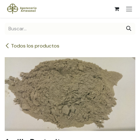
Ir al contenido
Todos los productos