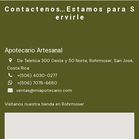
C o n t a c t e n o s... E s t a m o s p a r a S
e r v i r l e
Apotecario Artesanal
De Teletica 300 Oeste y 50 Norte, Rohrmoser, San José,
Costa Rica
+(506) 4030-0277
+(506) 7078-6680
ventas@miapotecario.com
Visítanos nuestra tienda en Rohrmoser