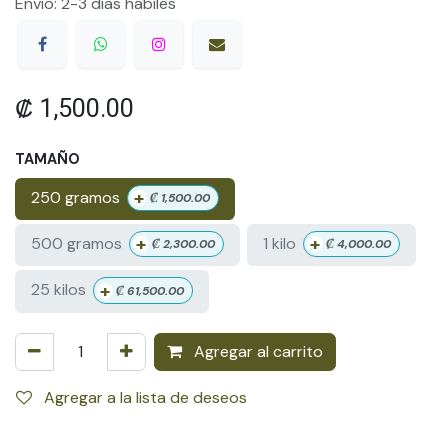
Envío: 2-3 días hábiles
₡
1,500.00
TAMAÑO
+
250 gramos
₡
1,500.00
+
+
500 gramos
1 kilo
₡
2,300.00
₡
4,000.00
+
25 kilos
₡
61,500.00
Agregar al carrito
Agregar a la lista de deseos