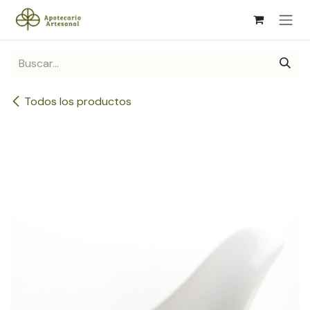
Ir al contenido
Todos los productos