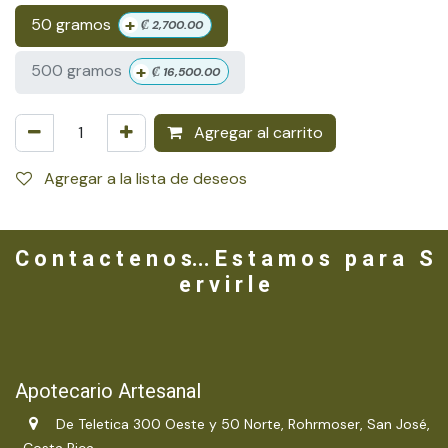
+
50 gramos
₡
2,700.00
+
500 gramos
₡
16,500.00
Agregar al carrito
Agregar a la lista de deseos
C o n t a c t e n o s... E s t a m o s p a r a S
e r v i r l e
Apotecario Artesanal
De Teletica 300 Oeste y 50 Norte, Rohrmoser, San José,
Costa Rica