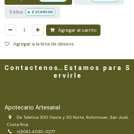
+
5 kilos
₡
27,650.00
Agregar al carrito
Agregar a la lista de deseos
C o n t a c t e n o s... E s t a m o s p a r a S
e r v i r l e
Apotecario Artesanal
De Teletica 300 Oeste y 50 Norte, Rohrmoser, San José,
Costa Rica
+(506) 4030-0277