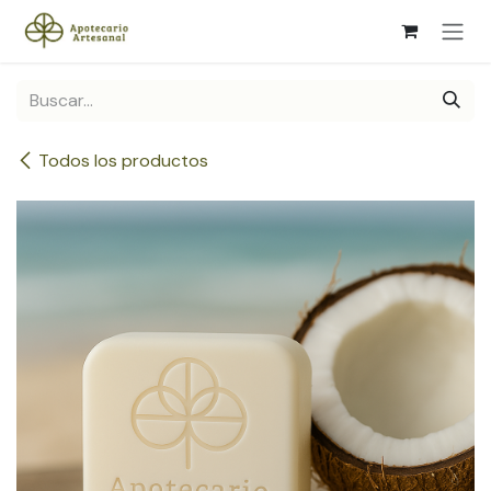
Ir al contenido
Todos los productos