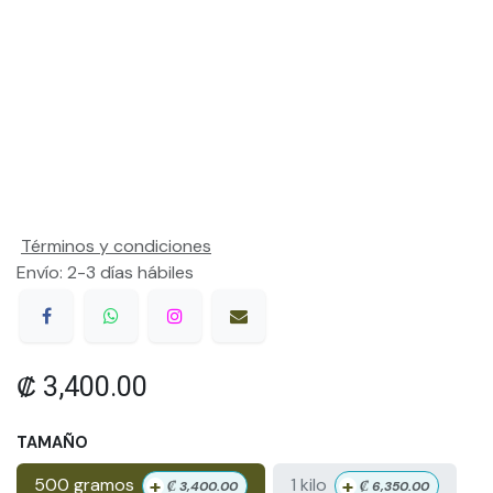
Términos y condiciones
Envío: 2-3 días hábiles
₡
3,400.00
TAMAÑO
+
+
500 gramos
1 kilo
₡
3,400.00
₡
6,350.00