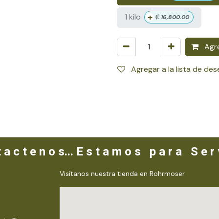
+
1 kilo
₡
16,800.00
Agre
Agregar a la lista de de
 a c t e n o s... E s t a m o s p a r a S e r v
Visítanos nuestra tienda en Rohrmoser