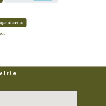
gar al carrito
seos
 i r l e