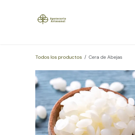
Ir al contenido
Inicio
Tienda
Herramientas
Blog
Sobre
Todos los productos
Cera de Abejas