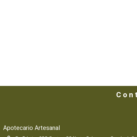
C o n t
Apotecario Artesanal