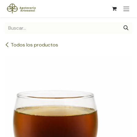
Ir al contenido
Todos los productos