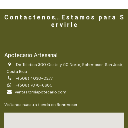
C o n t a c t e n o s... E s t a m o s p a r a S
e r v i r l e
Apotecario Artesanal
De Teletica 300 Oeste y 50 Norte, Rohrmoser, San José,
Costa Rica
+(506) 4030-0277
+(506) 7078-6680
ventas@miapotecario.com
Visítanos nuestra tienda en Rohrmoser