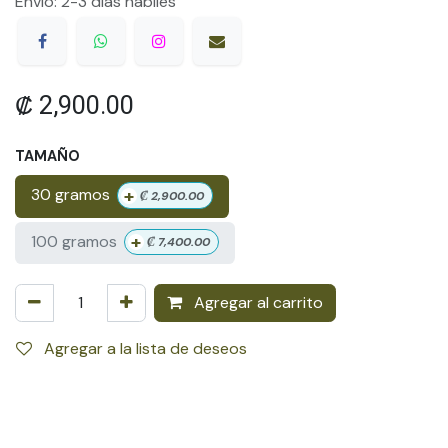
Envío: 2-3 días hábiles
₡
2,900.00
TAMAÑO
+
30 gramos
₡
2,900.00
+
100 gramos
₡
7,400.00
Agregar al carrito
Agregar a la lista de deseos