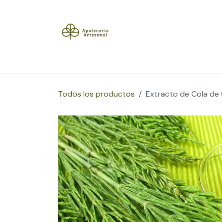
Ir al contenido
Inicio
Tienda
Herramientas
Blog
Sobre
Todos los productos
Extracto de Cola de 