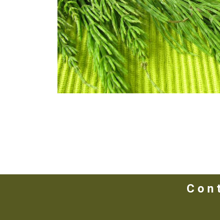
C o n t