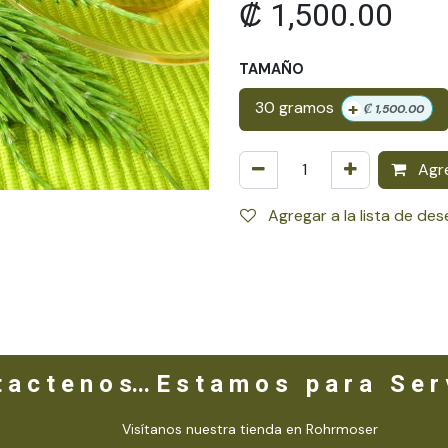
₡
1,500.00
TAMAÑO
+
30 gramos
₡
1,500.00
Agre
Agregar a la lista de de
 a c t e n o s... E s t a m o s p a r a S e r v
Visítanos nuestra tienda en Rohrmoser