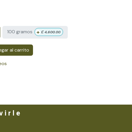
+
100 gramos
₡
4,600.00
gar al carrito
seos
 i r l e