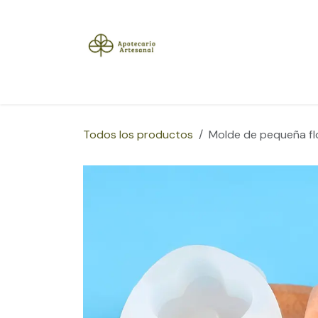
Ir al contenido
Inicio
Tienda
Herramientas
Blog
Sobre
Todos los productos
Molde de pequeña fl