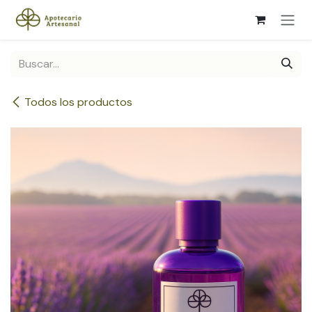
Ir al contenido
Todos los productos