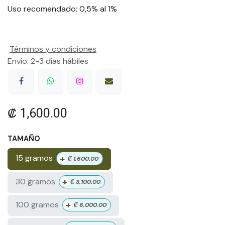
Uso recomendado: 0,5% al 1%
Términos y condiciones
Envío: 2-3 días hábiles
₡
1,600.00
TAMAÑO
+
15 gramos
₡
1,600.00
+
30 gramos
₡
3,100.00
+
100 gramos
₡
6,000.00