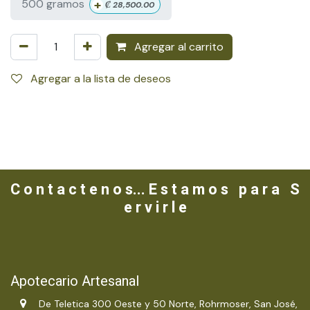
+
500 gramos
₡
28,500.00
Agregar al carrito
Agregar a la lista de deseos
C o n t a c t e n o s... E s t a m o s p a r a S
e r v i r l e
Apotecario Artesanal
De Teletica 300 Oeste y 50 Norte, Rohrmoser, San José,