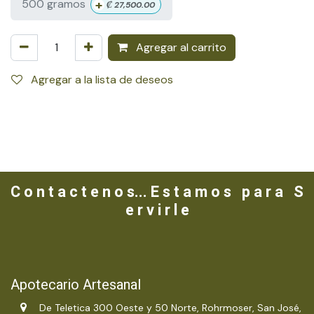
+
500 gramos
₡
27,500.00
Agregar al carrito
Agregar a la lista de deseos
C o n t a c t e n o s... E s t a m o s p a r a S
e r v i r l e
Apotecario Artesanal
De Teletica 300 Oeste y 50 Norte, Rohrmoser, San José,