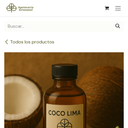
Ir al contenido
Todos los productos