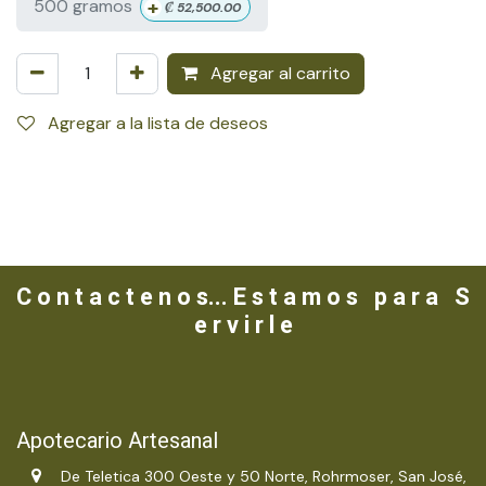
+
500 gramos
₡
52,500.00
Agregar al carrito
Agregar a la lista de deseos
C o n t a c t e n o s... E s t a m o s p a r a S
e r v i r l e
Apotecario Artesanal
De Teletica 300 Oeste y 50 Norte, Rohrmoser, San José,