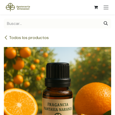
Ir al contenido
Todos los productos