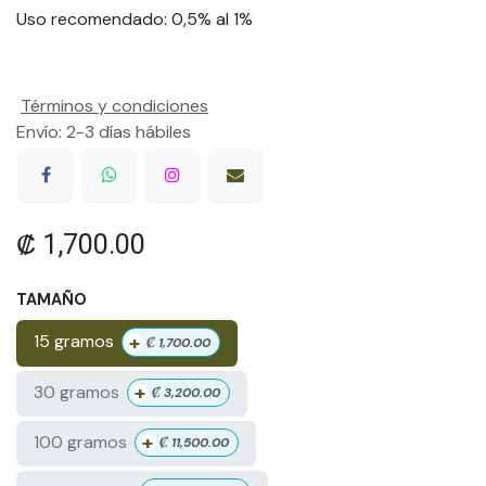
Uso recomendado: 0,5% al 1%
Términos y condiciones
Envío: 2-3 días hábiles
₡
1,700.00
TAMAÑO
+
15 gramos
₡
1,700.00
+
30 gramos
₡
3,200.00
+
100 gramos
₡
11,500.00