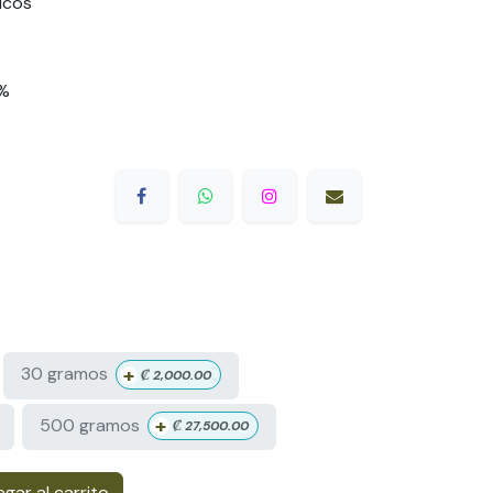
icos
1%
+
30 gramos
₡
2,000.00
+
500 gramos
₡
27,500.00
gar al carrito