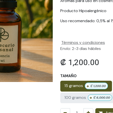
Aromas para uso en cosmét
Producto Hipoalergénico
Uso recomendado: 0,5% al 
Términos y condiciones
Envío: 2-3 días hábiles
₡
1,200.00
TAMAÑO
+
15 gramos
₡
1,200.00
+
100 gramos
₡
6,000.00
Agre