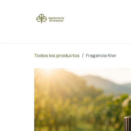
Ir al contenido
Inicio
Tienda
Herramientas
Blog
Sobre
Todos los productos
Fragancia Kiwi