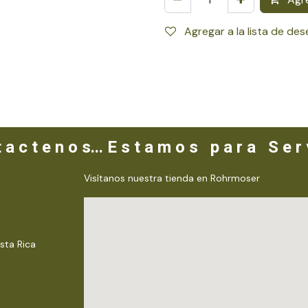
Agregar a la lista de de
 a c t e n o s... E s t a m o s p a r a S e r v
Visítanos nuestra tienda en Rohrmoser
sta Rica