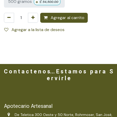
+
500 gramos
₡
54,500.00
Agregar al carrito
Agregar a la lista de deseos
C o n t a c t e n o s... E s t a m o s p a r a S
e r v i r l e
Apotecario Artesanal
De Teletica 300 Oeste y 50 Norte, Rohrmoser, San José,