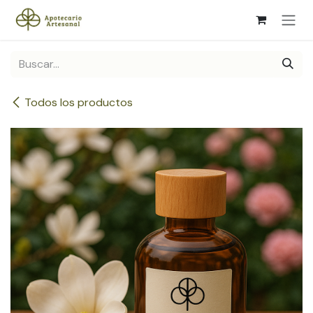
Ir al contenido
Todos los productos