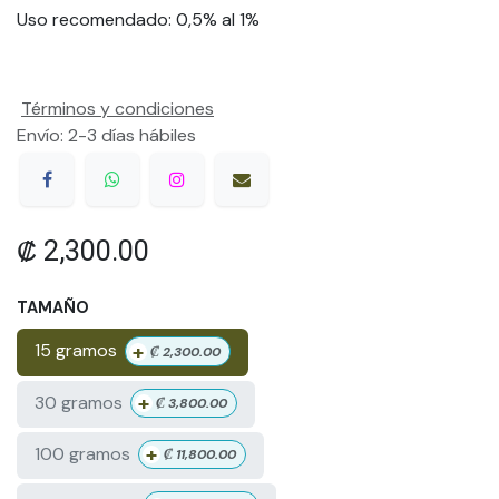
Uso recomendado: 0,5% al 1%
Términos y condiciones
Envío: 2-3 días hábiles
₡
2,300.00
TAMAÑO
+
15 gramos
₡
2,300.00
+
30 gramos
₡
3,800.00
+
100 gramos
₡
11,800.00