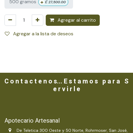
+
500 gramos
₡
27,500.00
Agregar al carrito
Agregar a la lista de deseos
C o n t a c t e n o s... E s t a m o s p a r a S
e r v i r l e
Apotecario Artesanal
De Teletica 300 Oeste y 50 Norte, Rohrmoser, San José,