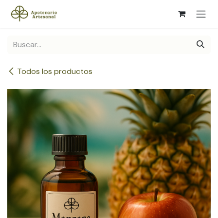
Ir al contenido
Todos los productos