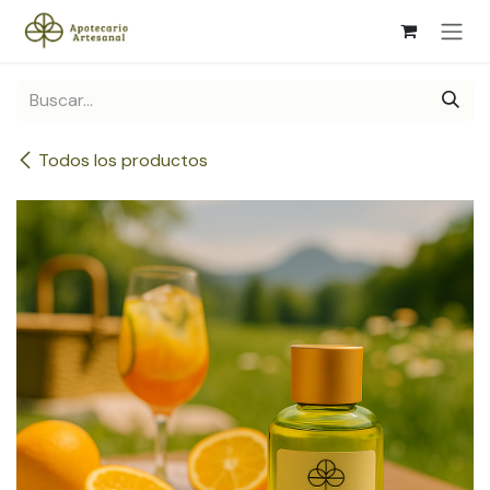
Ir al contenido
Todos los productos