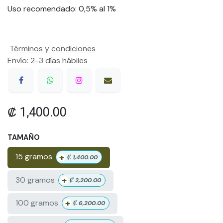
Uso recomendado: 0,5% al 1%
Términos y condiciones
Envío: 2-3 días hábiles
₡
1,400.00
TAMAÑO
+
15 gramos
₡
1,400.00
+
30 gramos
₡
2,200.00
+
100 gramos
₡
6,200.00