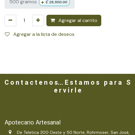
+
500 gramos
₡
28,500.00
Agregar al carrito
Agregar a la lista de deseos
C o n t a c t e n o s... E s t a m o s p a r a S
e r v i r l e
Apotecario Artesanal
De Teletica 300 Oeste y 50 Norte, Rohrmoser, San José,