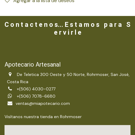
Agregar a la lista de deseos
C o n t a c t e n o s... E s t a m o s p a r a S
e r v i r l e
Apotecario Artesanal
De Teletica 300 Oeste y 50 Norte, Rohrmoser, San José,
Costa Rica
+(506) 4030-0277
+(506) 7078-6680
ventas@miapotecario.com
Visítanos nuestra tienda en Rohrmoser