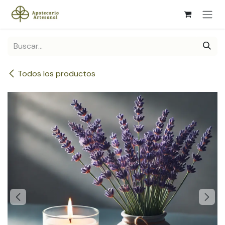
Ir al contenido
Todos los productos