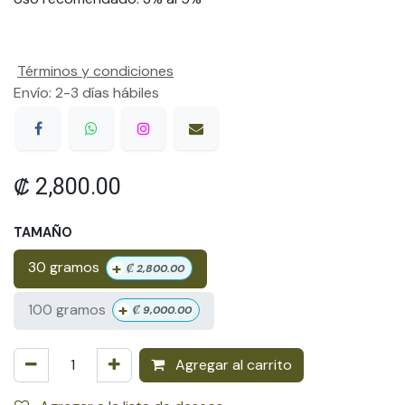
Términos y condiciones
Envío: 2-3 días hábiles
₡
2,800.00
TAMAÑO
+
30 gramos
₡
2,800.00
+
100 gramos
₡
9,000.00
Agregar al carrito