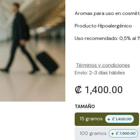
Aromas para uso en cosmét
Producto Hipoalergénico
Uso recomendado: 0,5% al 
Términos y condiciones
Envío: 2-3 días hábiles
₡
1,400.00
TAMAÑO
+
15 gramos
₡
1,400.00
+
100 gramos
₡
7,500.00