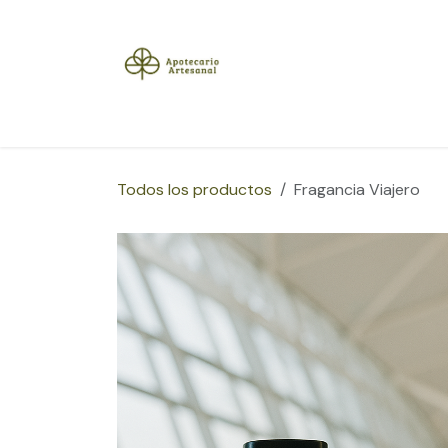
Ir al contenido
Inicio
Tienda
Herramientas
Blog
Sobre
Todos los productos
Fragancia Viajero