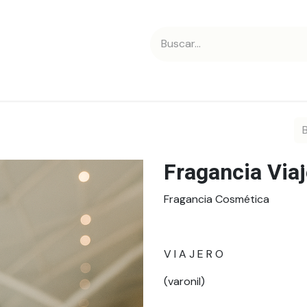
 nosotros
Contáctanos
Fragancia Via
Fragancia Cosmética
V I A J E R O
(varonil)