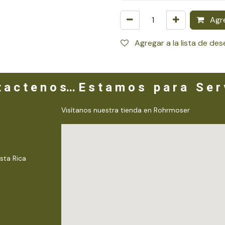
Agre
Agregar a la lista de de
 a c t e n o s... E s t a m o s p a r a S e r v
Visítanos nuestra tienda en Rohrmoser
sta Rica