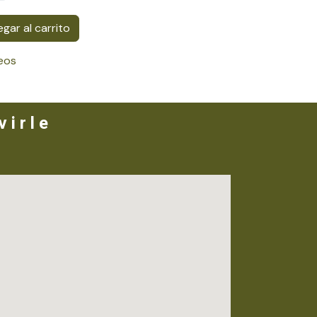
gar al carrito
seos
 i r l e