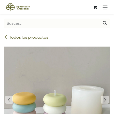
Ir al contenido
Todos los productos