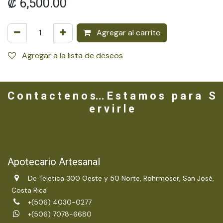
₡
6,500.00
Agregar al carrito
Agregar a la lista de deseos
C o n t a c t e n o s... E s t a m o s p a r a S
e r v i r l e
Apotecario Artesanal
De Teletica 300 Oeste y 50 Norte, Rohrmoser, San José,
Costa Rica
+(506) 4030-0277
+(506) 7078-6680