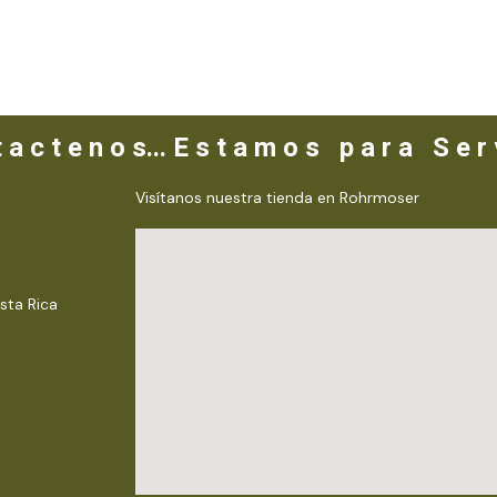
 a c t e n o s... E s t a m o s p a r a S e r v
Visítanos nuestra tienda en Rohrmoser
sta Rica