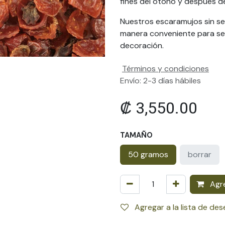
fines del otoño y después de
Nuestros escaramujos sin sem
manera conveniente para se
decoración.
Términos y condiciones
Envío: 2-3 días hábiles
₡
3,550.00
TAMAÑO
50 gramos
borrar
Agre
Agregar a la lista de de