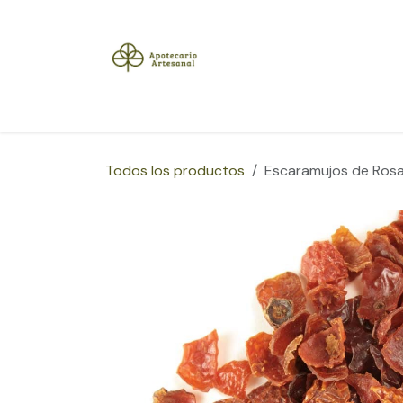
Ir al contenido
Inicio
Tienda
Herramientas
Blog
Sobre
Todos los productos
Escaramujos de Ros