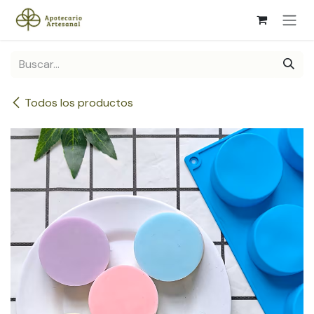
Ir al contenido
Todos los productos