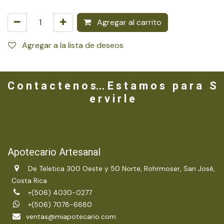
Agregar al carrito
Agregar a la lista de deseos
C o n t a c t e n o s... E s t a m o s p a r a S
e r v i r l e
Apotecario Artesanal
De Teletica 300 Oeste y 50 Norte, Rohrmoser, San José,
Costa Rica
+(506) 4030-0277
+(506) 7078-6680
ventas@miapotecario.com