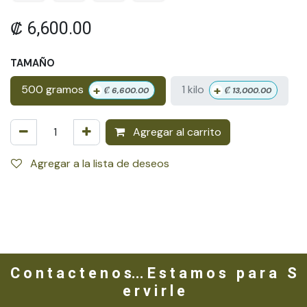
₡
6,600.00
TAMAÑO
+
+
500 gramos
1 kilo
₡
6,600.00
₡
13,000.00
Agregar al carrito
Agregar a la lista de deseos
C o n t a c t e n o s... E s t a m o s p a r a S
e r v i r l e