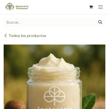
Ir al contenido
Todos los productos