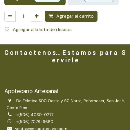
Agregar al carrito
Agregar a la lista de deseos
C o n t a c t e n o s... E s t a m o s p a r a S
e r v i r l e
Apotecario Artesanal
De Teletica 300 Oeste y 50 Norte, Rohrmoser, San José,
Costa Rica
+(506) 4030-0277
+(506) 7078-6680
ventas@miapotecario.com