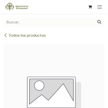
Ir al contenido
Todos los productos