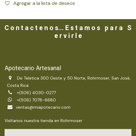
Agregar a la lista de deseos
C o n t a c t e n o s... E s t a m o s p a r a S
e r v i r l e
Apotecario Artesanal
De Teletica 300 Oeste y 50 Norte, Rohrmoser, San José,
Costa Rica
+(506) 4030-0277
+(506) 7078-6680
ventas@miapotecario.com
Visítanos nuestra tienda en Rohrmoser