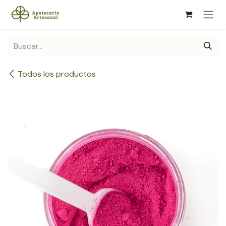
Ir al contenido
Todos los productos