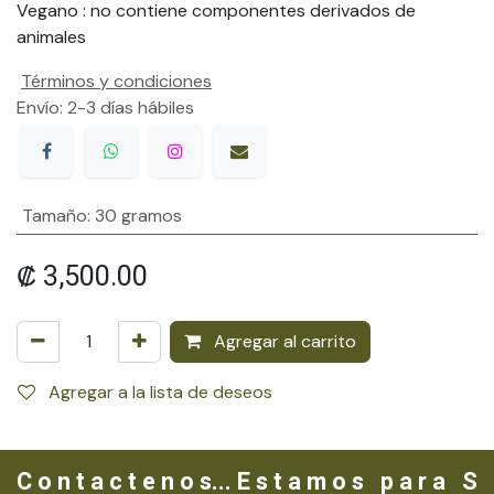
Vegano
: no contiene componentes derivados de
animales
Términos y condiciones
Envío: 2-3 días hábiles
Tamaño
:
30 gramos
₡
3,500.00
Agregar al carrito
Agregar a la lista de deseos
C o n t a c t e n o s... E s t a m o s p a r a S