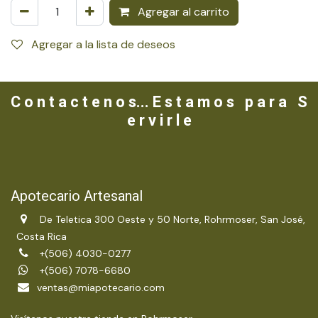
Agregar al carrito
Agregar a la lista de deseos
C o n t a c t e n o s... E s t a m o s p a r a S
e r v i r l e
Apotecario Artesanal
De Teletica 300 Oeste y 50 Norte, Rohrmoser, San José,
Costa Rica
+(506) 4030-0277
+(506) 7078-6680
ventas@miapotecario.com