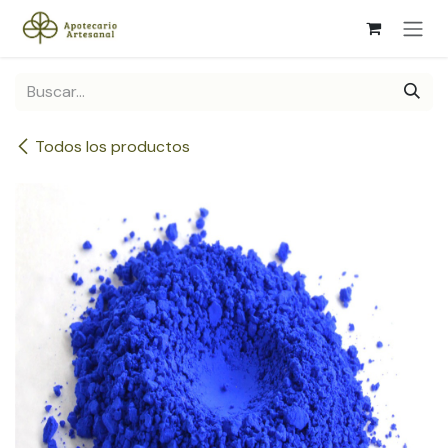
Ir al contenido
Todos los productos