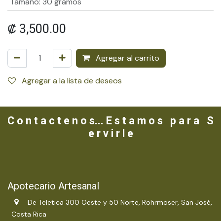
Tamaño
:
30 gramos
₡
3,500.00
Agregar al carrito
Agregar a la lista de deseos
C o n t a c t e n o s... E s t a m o s p a r a S
e r v i r l e
Apotecario Artesanal
De Teletica 300 Oeste y 50 Norte, Rohrmoser, San José,
Costa Rica