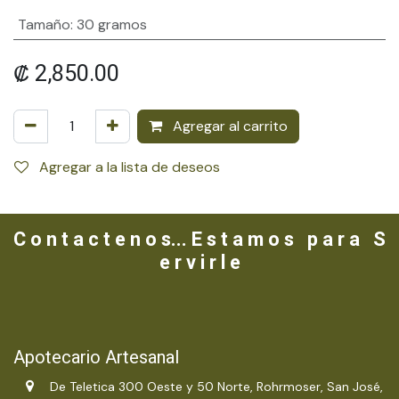
Tamaño
:
30 gramos
₡
2,850.00
Agregar al carrito
Agregar a la lista de deseos
C o n t a c t e n o s... E s t a m o s p a r a S
e r v i r l e
Apotecario Artesanal
De Teletica 300 Oeste y 50 Norte, Rohrmoser, San José,