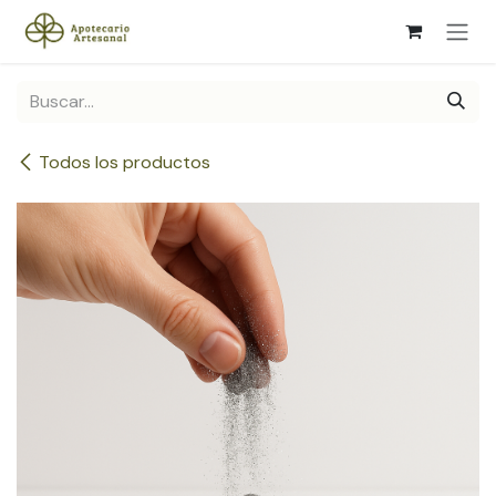
Ir al contenido
Todos los productos