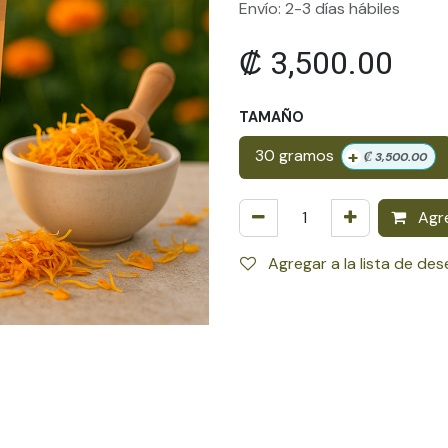
Envío: 2-3 días hábiles
₡
3,500.00
TAMAÑO
+
30 gramos
₡
3,500.00
Agre
Agregar a la lista de de