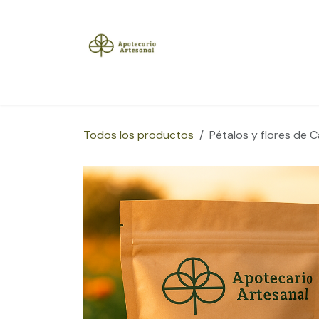
Ir al contenido
Inicio
Tienda
Herramientas
Blog
Sobre
Todos los productos
Pétalos y flores de 