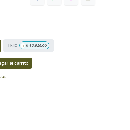
+
1 kilo
₡
60,925.00
gar al carrito
seos