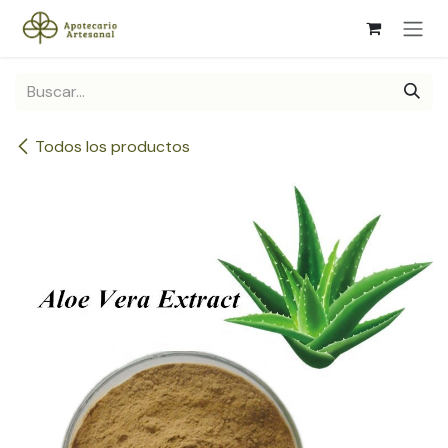
Ir al contenido
Todos los productos