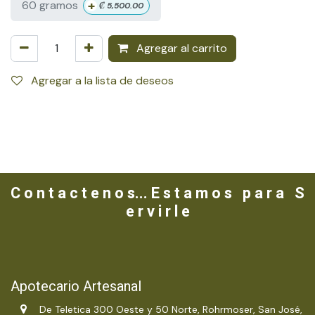
+
60 gramos
₡
5,500.00
Agregar al carrito
Agregar a la lista de deseos
C o n t a c t e n o s... E s t a m o s p a r a S
e r v i r l e
Apotecario Artesanal
De Teletica 300 Oeste y 50 Norte, Rohrmoser, San José,