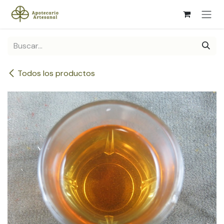
Ir al contenido
Todos los productos