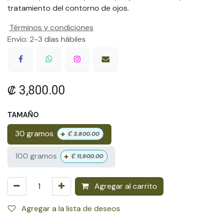
tratamiento del contorno de ojos.
Términos y condiciones
Envío: 2-3 días hábiles
₡
3,800.00
TAMAÑO
+
30 gramos
₡
3,800.00
+
100 gramos
₡
11,900.00
Agregar al carrito
Agregar a la lista de deseos