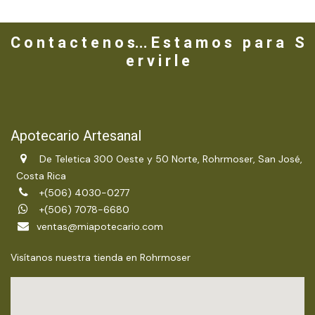
C o n t a c t e n o s... E s t a m o s p a r a S
e r v i r l e
Apotecario Artesanal
De Teletica 300 Oeste y 50 Norte, Rohrmoser, San José,
Costa Rica
+(506) 4030-0277
+(506) 7078-6680
ventas@miapotecario.com
Visítanos nuestra tienda en Rohrmoser