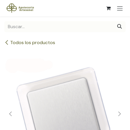
Ir al contenido
Todos los productos