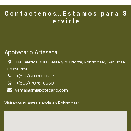
C o n t a c t e n o s... E s t a m o s p a r a S
e r v i r l e
Apotecario Artesanal
De Teletica 300 Oeste y 50 Norte, Rohrmoser, San José,
Costa Rica
+(506) 4030-0277
+(506) 7078-6680
ventas@miapotecario.com
Visítanos nuestra tienda en Rohrmoser