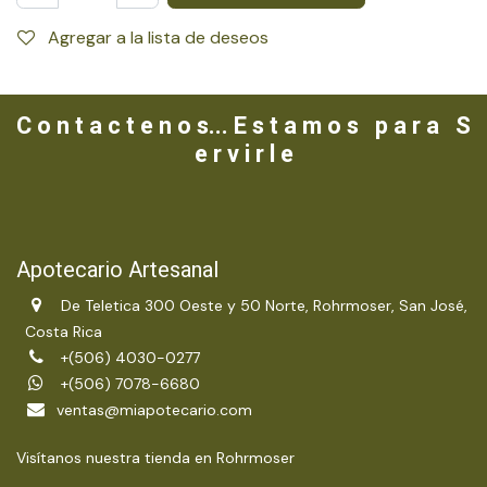
Agregar a la lista de deseos
C o n t a c t e n o s... E s t a m o s p a r a S
e r v i r l e
Apotecario Artesanal
De Teletica 300 Oeste y 50 Norte, Rohrmoser, San José,
Costa Rica
+(506) 4030-0277
+(506) 7078-6680
ventas@miapotecario.com
Visítanos nuestra tienda en Rohrmoser