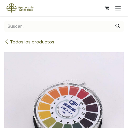
Ir al contenido
Todos los productos