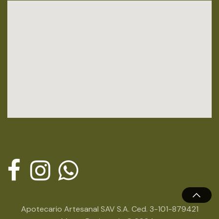
Apotecario Artesanal SAV S.A. Ced. 3-101-879421