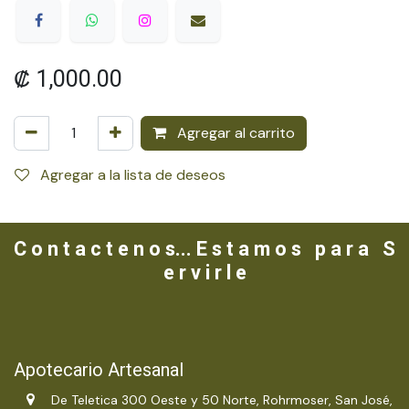
₡
1,000.00
Agregar al carrito
Agregar a la lista de deseos
C o n t a c t e n o s... E s t a m o s p a r a S
e r v i r l e
Apotecario Artesanal
De Teletica 300 Oeste y 50 Norte, Rohrmoser, San José,