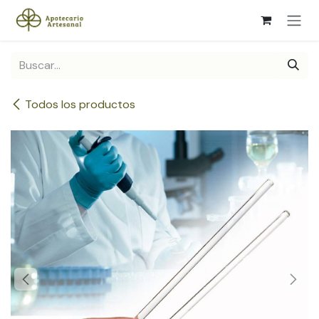
Ir al contenido
Todos los productos