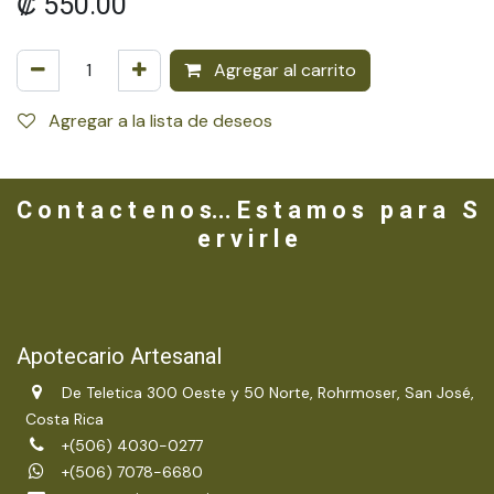
₡
550.00
Agregar al carrito
Agregar a la lista de deseos
C o n t a c t e n o s... E s t a m o s p a r a S
e r v i r l e
Apotecario Artesanal
De Teletica 300 Oeste y 50 Norte, Rohrmoser, San José,
Costa Rica
+(506) 4030-0277
+(506) 7078-6680