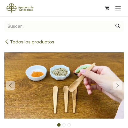
Ir al contenido
Todos los productos