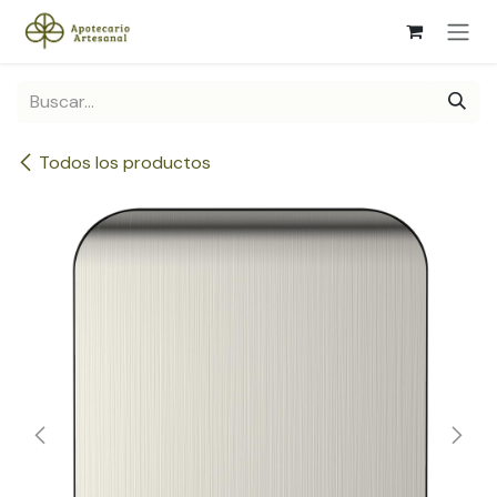
Ir al contenido
Todos los productos