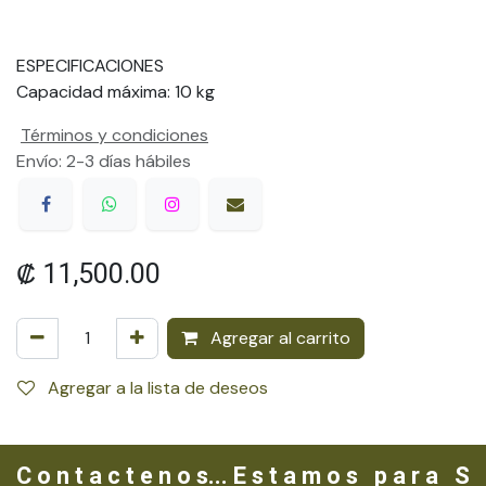
ESPECIFICACIONES
Capacidad máxima: 10 kg
Términos y condiciones
Envío: 2-3 días hábiles
₡
11,500.00
Agregar al carrito
Agregar a la lista de deseos
C o n t a c t e n o s... E s t a m o s p a r a S