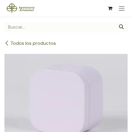
Ir al contenido
Todos los productos