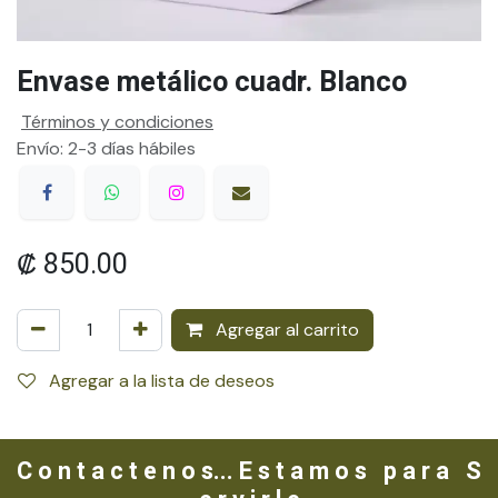
Envase metálico cuadr. Blanco
Términos y condiciones
Envío: 2-3 días hábiles
₡
850.00
Agregar al carrito
Agregar a la lista de deseos
C o n t a c t e n o s... E s t a m o s p a r a S