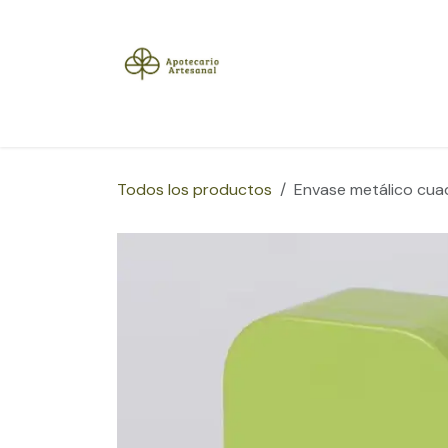
Ir al contenido
Inicio
Tienda
Herramientas
Blog
Sobre
Todos los productos
Envase metálico cua