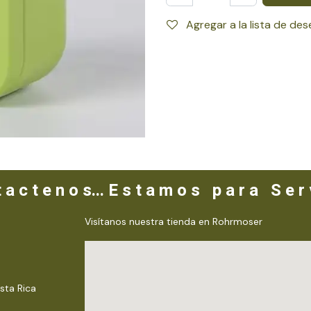
Agregar a la lista de de
 a c t e n o s... E s t a m o s p a r a S e r v
Visítanos nuestra tienda en Rohrmoser
sta Rica