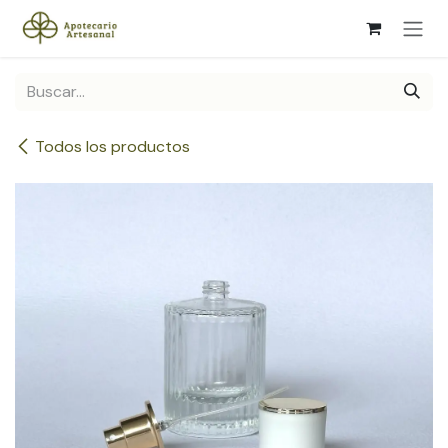
Ir al contenido
Todos los productos