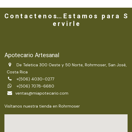
C o n t a c t e n o s... E s t a m o s p a r a S
e r v i r l e
Apotecario Artesanal
De Teletica 300 Oeste y 50 Norte, Rohrmoser, San José,
Costa Rica
+(506) 4030-0277
+(506) 7078-6680
ventas@miapotecario.com
Visítanos nuestra tienda en Rohrmoser