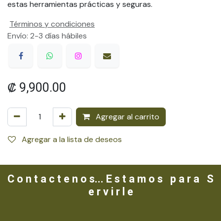
estas herramientas prácticas y seguras.
Términos y condiciones
Envío: 2-3 días hábiles
₡
9,900.00
Agregar al carrito
Agregar a la lista de deseos
C o n t a c t e n o s... E s t a m o s p a r a S
e r v i r l e