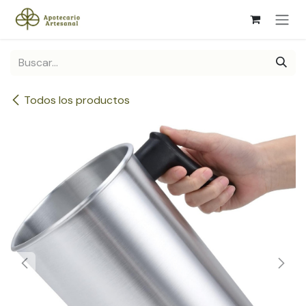
Ir al contenido
Todos los productos