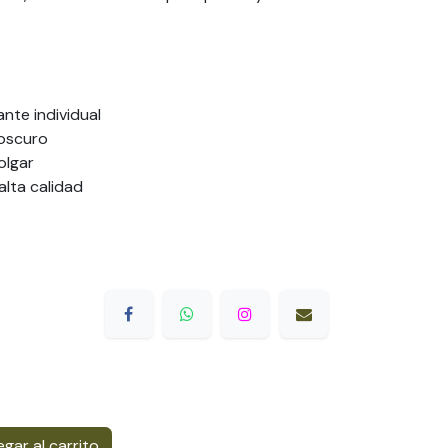
ante individual
oscuro
olgar
alta calidad
gar al carrito