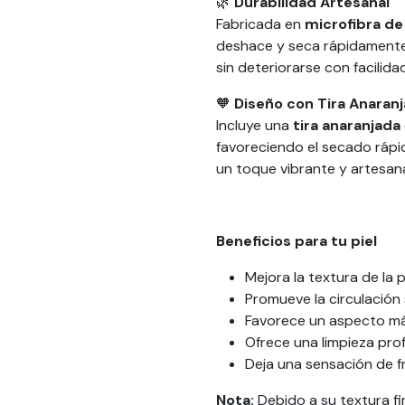
🌿
Durabilidad Artesanal
Fabricada en
microfibra de 
deshace y seca rápidamente
sin deteriorarse con facilida
🧡
Diseño con Tira Anaran
Incluye una
tira anaranjada
favoreciendo el secado rápi
un toque vibrante y artesan
Beneficios para tu piel
Mejora la textura de la 
Promueve la circulación
Favorece un aspecto más
Ofrece una limpieza pro
Deja una sensación de f
Nota:
Debido a su textura fi