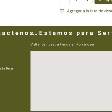
Agregar a la lista de de
 a c t e n o s... E s t a m o s p a r a S e r v
Visítanos nuestra tienda en Rohrmoser
sta Rica