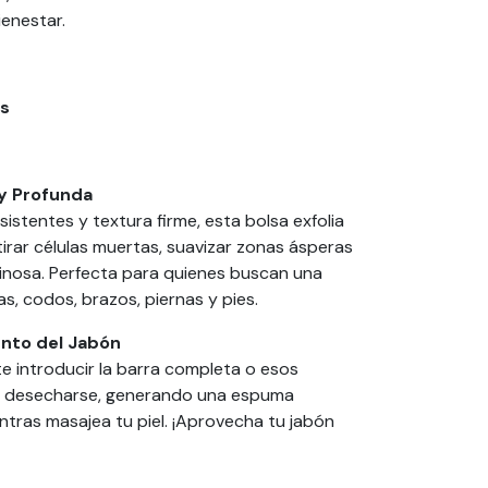
enestar.
es
 y Profunda
istentes y textura firme, esta bolsa exfolia
irar células muertas, suavizar zonas ásperas
inosa. Perfecta para quienes buscan una
las, codos, brazos, piernas y pies.
nto del Jabón
ite introducir la barra completa o esos
n desecharse, generando una espuma
tras masajea tu piel. ¡Aprovecha tu jabón