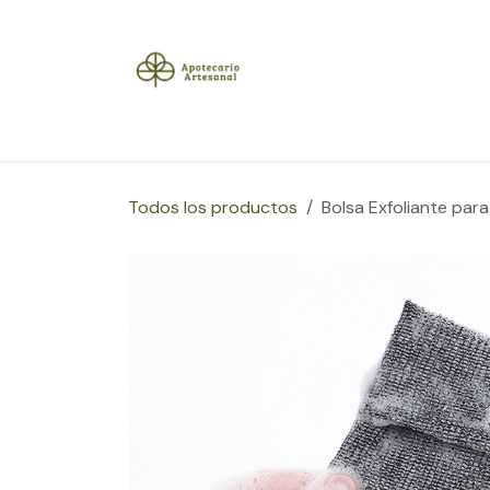
Ir al contenido
Inicio
Tienda
Herramientas
Blog
Sobre
Todos los productos
Bolsa Exfoliante par