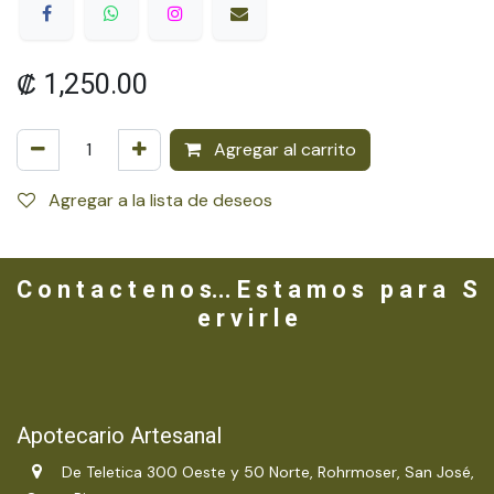
₡
1,250.00
Agregar al carrito
Agregar a la lista de deseos
C o n t a c t e n o s... E s t a m o s p a r a S
e r v i r l e
Apotecario Artesanal
De Teletica 300 Oeste y 50 Norte, Rohrmoser, San José,