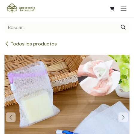
Ir al contenido
Todos los productos