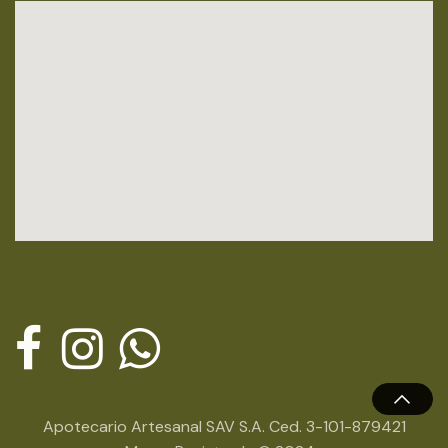
Apotecario Artesanal SAV S.A. Ced. 3-101-879421