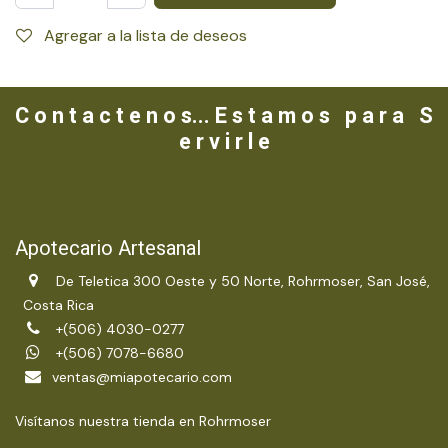
Agregar a la lista de deseos
C o n t a c t e n o s... E s t a m o s p a r a S
e r v i r l e
Apotecario Artesanal
De Teletica 300 Oeste y 50 Norte, Rohrmoser, San José,
Costa Rica
+(506) 4030-0277
+(506) 7078-6680
ventas@miapotecario.com
Visítanos nuestra tienda en Rohrmoser