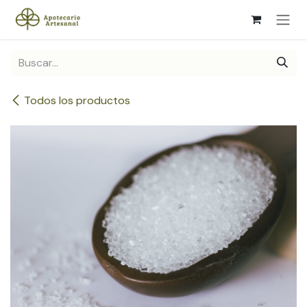
Ir al contenido
Todos los productos