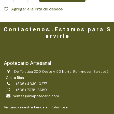
Agregar a la lista de deseos
C o n t a c t e n o s... E s t a m o s p a r a S
e r v i r l e
Apotecario Artesanal
De Teletica 300 Oeste y 50 Norte, Rohrmoser, San José,
Costa Rica
+(506) 4030-0277
+(506) 7078-6680
ventas@miapotecario.com
Visítanos nuestra tienda en Rohrmoser