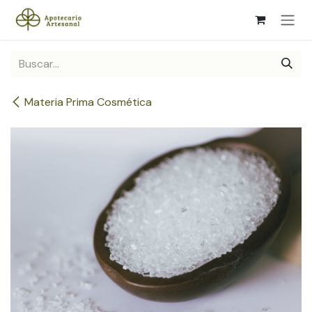
Ir al contenido
Materia Prima Cosmética