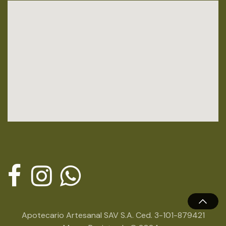
Apotecario Artesanal SAV S.A. Ced. 3-101-879421