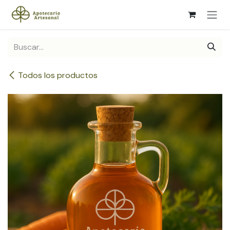
Ir al contenido
Todos los productos