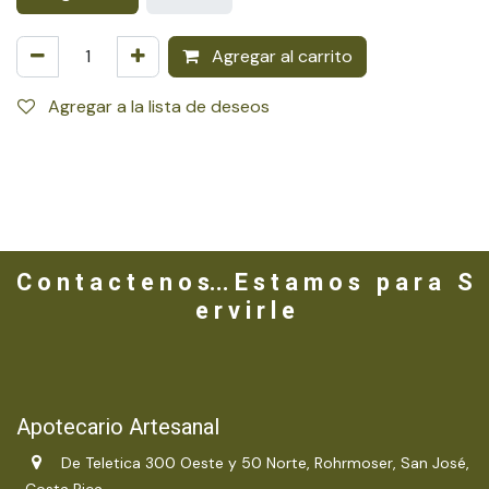
Agregar al carrito
Agregar a la lista de deseos
C o n t a c t e n o s... E s t a m o s p a r a S
e r v i r l e
Apotecario Artesanal
De Teletica 300 Oeste y 50 Norte, Rohrmoser, San José,
Costa Rica