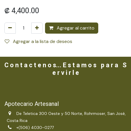
₡
4,400.00
Agregar al carrito
Agregar a la lista de deseos
C o n t a c t e n o s... E s t a m o s p a r a S
e r v i r l e
Apotecario Artesanal
De Teletica 300 Oeste y 50 Norte, Rohrmoser, San José,
Costa Rica
+(506) 4030-0277