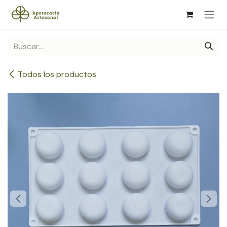
Ir al contenido
Todos los productos